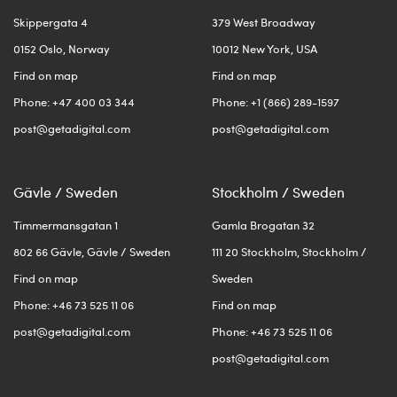
Skippergata 4
379 West Broadway
0152 Oslo, Norway
10012 New York, USA
Find on map
Find on map
Phone: +47 400 03 344
Phone: +1 (866) 289-1597
post@getadigital.com
post@getadigital.com
Gävle / Sweden
Stockholm / Sweden
Timmermansgatan 1
Gamla Brogatan 32
802 66 Gävle, Gävle / Sweden
111 20 Stockholm, Stockholm /
Find on map
Sweden
Phone: +46 73 525 11 06
Find on map
post@getadigital.com
Phone: +46 73 525 11 06
post@getadigital.com