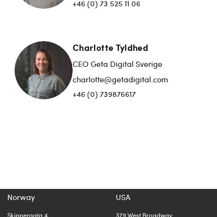
+46 (0) 73 525 11 06
Charlotte Tyldhed
CEO Geta Digital Sverige
charlotte@getadigital.com
+46 (0) 739876617
Norway
USA
Skippergata 4
379 West Broadway