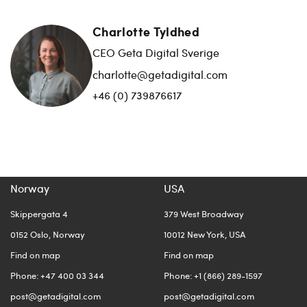
Charlotte Tyldhed
CEO Geta Digital Sverige
charlotte@getadigital.com
+46 (0) 739876617
Norway
USA
Skippergata 4
379 West Broadway
0152 Oslo, Norway
10012 New York, USA
Find on map
Find on map
Phone: +47 400 03 344
Phone: +1 (866) 289-1597
post@getadigital.com
post@getadigital.com