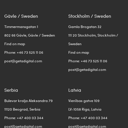
Gävle / Sweden
Stockholm / Sweden
Timmermansgatan 1
Gamla Brogatan 32
802 66 Gävle, Gävle / Sweden
111 20 Stockholm, Stockholm /
Find on map
Sweden
Phone: +46 73 525 11 06
Find on map
post@getadigital.com
Phone: +46 73 525 11 06
post@getadigital.com
Serbia
Latvia
Bulevar kralja Aleksandra 79
Vienības gatve 109
11120 Beograd, Serbia
LV-1058 Riga, Latvia
Phone: +47 400 03 344
Phone: +47 400 03 344
post@getadigital.com
post@getadigital.com