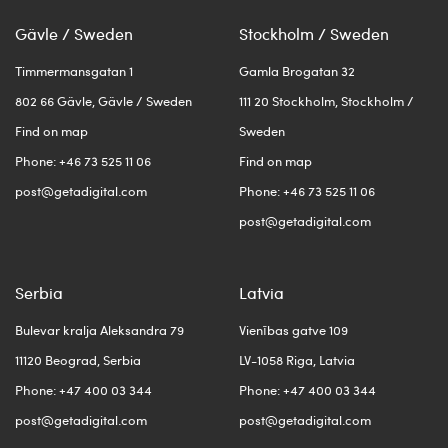
Gävle / Sweden
Stockholm / Sweden
Timmermansgatan 1
Gamla Brogatan 32
802 66 Gävle, Gävle / Sweden
111 20 Stockholm, Stockholm /
Find on map
Sweden
Phone: +46 73 525 11 06
Find on map
post@getadigital.com
Phone: +46 73 525 11 06
post@getadigital.com
Serbia
Latvia
Bulevar kralja Aleksandra 79
Vienības gatve 109
11120 Beograd, Serbia
LV-1058 Riga, Latvia
Phone: +47 400 03 344
Phone: +47 400 03 344
post@getadigital.com
post@getadigital.com