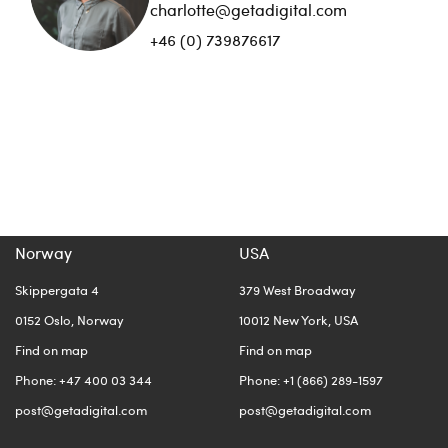
charlotte@getadigital.com
+46 (0) 739876617
Norway
USA
Skippergata 4
379 West Broadway
0152 Oslo, Norway
10012 New York, USA
Find on map
Find on map
Phone: +47 400 03 344
Phone: +1 (866) 289-1597
post@getadigital.com
post@getadigital.com