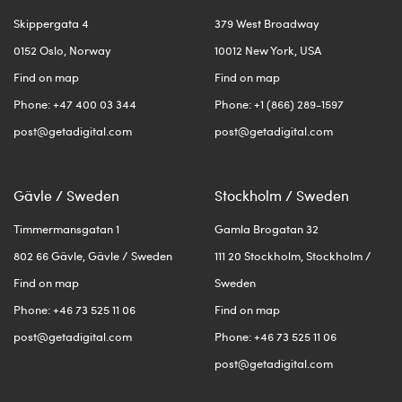
Skippergata 4
379 West Broadway
0152 Oslo, Norway
10012 New York, USA
Find on map
Find on map
Phone: +47 400 03 344
Phone: +1 (866) 289-1597
post@getadigital.com
post@getadigital.com
Gävle / Sweden
Stockholm / Sweden
Timmermansgatan 1
Gamla Brogatan 32
802 66 Gävle, Gävle / Sweden
111 20 Stockholm, Stockholm /
Find on map
Sweden
Phone: +46 73 525 11 06
Find on map
post@getadigital.com
Phone: +46 73 525 11 06
post@getadigital.com