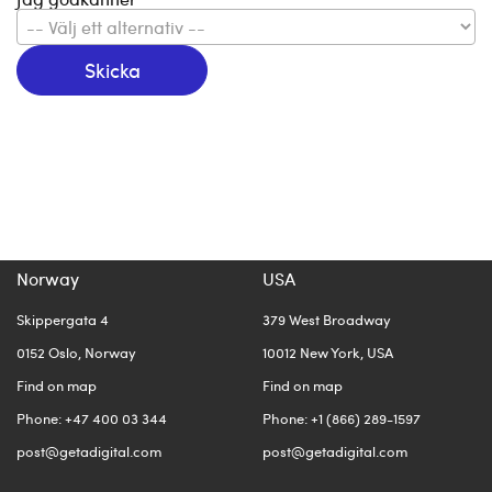
Skicka
Norway
USA
Skippergata 4
379 West Broadway
0152 Oslo, Norway
10012 New York, USA
Find on map
Find on map
Phone: +47 400 03 344
Phone: +1 (866) 289-1597
post@getadigital.com
post@getadigital.com