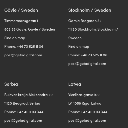
Gävle / Sweden
Stockholm / Sweden
Timmermansgatan 1
Gamla Brogatan 32
802 66 Gävle, Gävle / Sweden
111 20 Stockholm, Stockholm /
Find on map
Sweden
Phone: +46 73 525 11 06
Find on map
post@getadigital.com
Phone: +46 73 525 11 06
post@getadigital.com
Serbia
Latvia
Bulevar kralja Aleksandra 79
Vienības gatve 109
11120 Beograd, Serbia
LV-1058 Riga, Latvia
Phone: +47 400 03 344
Phone: +47 400 03 344
post@getadigital.com
post@getadigital.com