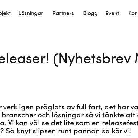
ojekt
Lösningar
Partners
Blogg
Event
Kon
releaser! (Nyhetsbrev
erkligen präglats av full fart, det har var
 branscher och lösningar så vi tänkte att 
a. Vi kan väl se det lite som en releasefes
? Så knyt slipsen runt pannan så kör vi!