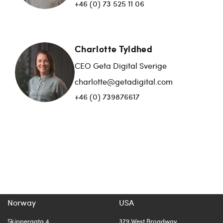
+46 (0) 73 525 11 06
Charlotte Tyldhed
CEO Geta Digital Sverige
charlotte@getadigital.com
+46 (0) 739876617
Norway
USA
Skippergata 4
379 West Broadway