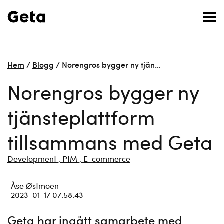
Hem
/
Blogg
/
Norengros bygger ny tjän…
Norengros bygger ny
tjänsteplattform
tillsammans med Geta
Development ,
PIM ,
E-commerce
Åse Østmoen
2023-01-17 07:58:43
Geta har ingått samarbete med