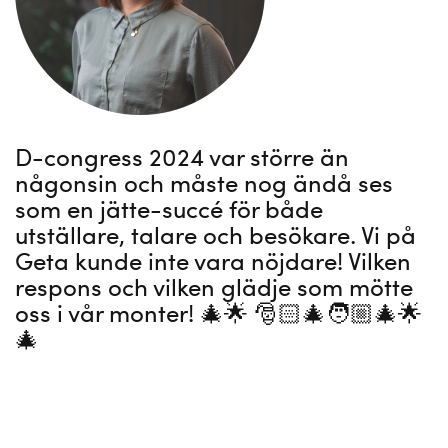
D-congress 2024 var större än
någonsin och måste nog ändå ses
som en jätte-succé för både
utställare, talare och besökare. Vi på
Geta kunde inte vara nöjdare! Vilken
respons och vilken glädje som mötte
oss i vår monter! 🎄🌟 🎅🏻🎄🧑🏼‍🎄🌟
🎄