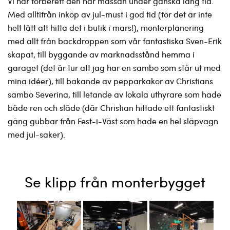
Vi har förberett den här mässan under ganska lång tid.
Med alltifrån inköp av jul-must i god tid (för det är inte
helt lätt att hitta det i butik i mars!), monterplanering
med allt från backdroppen som vår fantastiska Sven-Erik
skapat, till byggande av marknadsstånd hemma i
garaget (det är tur att jag har en sambo som står ut med
mina idéer), till bakande av pepparkakor av Christians
sambo Severina, till letande av lokala uthyrare som hade
både ren och släde (där Christian hittade ett fantastiskt
gäng gubbar från Fest-i-Väst som hade en hel släpvagn
med jul-saker).
Se klipp från monterbygget