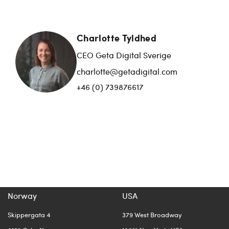
Charlotte Tyldhed
CEO Geta Digital Sverige
charlotte@getadigital.com
+46 (0) 739876617
Norway
USA
Skippergata 4
379 West Broadway