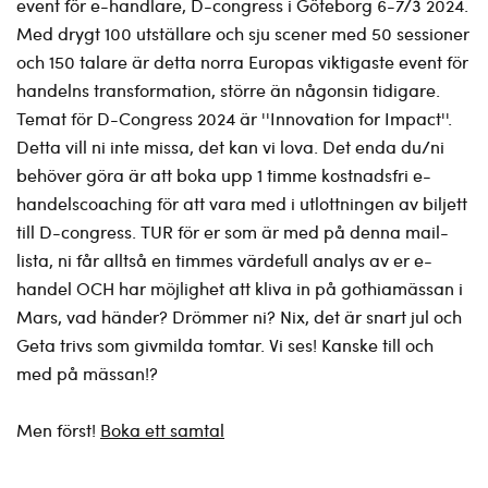
event för e-handlare, D-congress i Göteborg 6-7/3 2024.
Med drygt 100 utställare och sju scener med 50 sessioner
och 150 talare är detta norra Europas viktigaste event för
handelns transformation, större än någonsin tidigare.
Temat för D-Congress 2024 är ''Innovation for Impact''.
Detta vill ni inte missa, det kan vi lova. Det enda du/ni
behöver göra är att boka upp 1 timme kostnadsfri e-
handelscoaching för att vara med i utlottningen av biljett
till D-congress. TUR för er som är med på denna mail-
lista, ni får alltså en timmes värdefull analys av er e-
handel OCH har möjlighet att kliva in på gothiamässan i
Mars, vad händer? Drömmer ni? Nix, det är snart jul och
Geta trivs som givmilda tomtar. Vi ses! Kanske till och
med på mässan!?
Men först!
Boka ett samtal