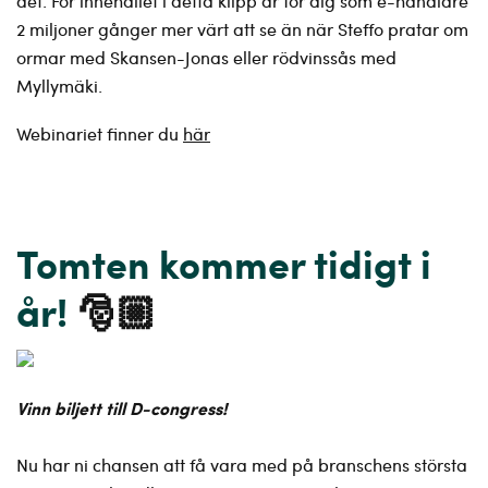
det. För innehållet i detta klipp är för dig som e-handlare
2 miljoner gånger mer värt att se än när Steffo pratar om
ormar med Skansen-Jonas eller rödvinssås med
Myllymäki.
Webinariet finner du
här
Tomten kommer tidigt i
år!
🎅🏼
Vinn biljett till D-congress!
Nu har ni chansen att få vara med på branschens största