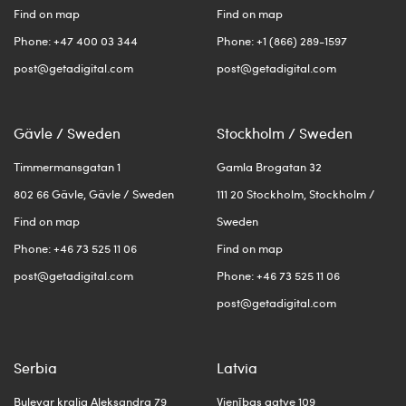
Find on map
Find on map
Phone: +47 400 03 344
Phone: +1 (866) 289-1597
post@getadigital.com
post@getadigital.com
Gävle / Sweden
Stockholm / Sweden
Timmermansgatan 1
Gamla Brogatan 32
802 66 Gävle, Gävle / Sweden
111 20 Stockholm, Stockholm /
Find on map
Sweden
Phone: +46 73 525 11 06
Find on map
post@getadigital.com
Phone: +46 73 525 11 06
post@getadigital.com
Serbia
Latvia
Bulevar kralja Aleksandra 79
Vienības gatve 109