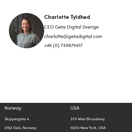
Charlotte Tyldhed
CEO Geta Digital Sverige
charlotte@getadigital.com
+46 (0) 739876617
Norway
USA
Skippergata 4
379 West Broadway
0152 Oslo, Norway
10012 New York, USA