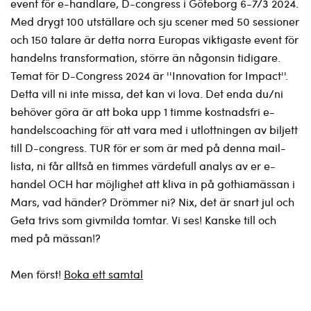
event för e-handlare, D-congress i Göteborg 6-7/3 2024.
Med drygt 100 utställare och sju scener med 50 sessioner
och 150 talare är detta norra Europas viktigaste event för
handelns transformation, större än någonsin tidigare.
Temat för D-Congress 2024 är ''Innovation for Impact''.
Detta vill ni inte missa, det kan vi lova. Det enda du/ni
behöver göra är att boka upp 1 timme kostnadsfri e-
handelscoaching för att vara med i utlottningen av biljett
till D-congress. TUR för er som är med på denna mail-
lista, ni får alltså en timmes värdefull analys av er e-
handel OCH har möjlighet att kliva in på gothiamässan i
Mars, vad händer? Drömmer ni? Nix, det är snart jul och
Geta trivs som givmilda tomtar. Vi ses! Kanske till och
med på mässan!?
Men först!
Boka ett samtal