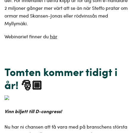
det. För innehållet i detta klipp är för dig som e-handlare
2 miljoner gånger mer värt att se än när Steffo pratar om
ormar med Skansen-Jonas eller rödvinssås med
Myllymäki.
Webinariet finner du
här
Tomten kommer tidigt i
år!
🎅🏼
Vinn biljett till D-congress!
Nu har ni chansen att få vara med på branschens största