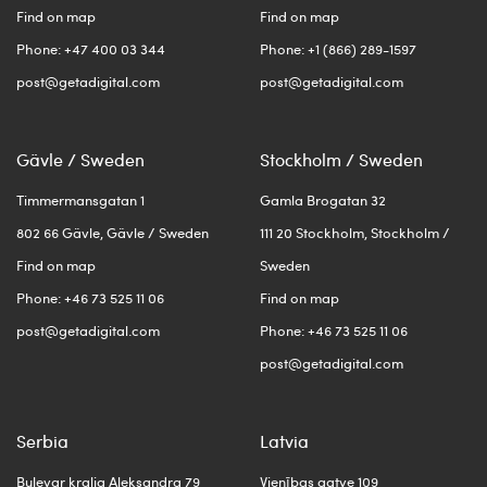
Find on map
Find on map
Phone: +47 400 03 344
Phone: +1 (866) 289-1597
post@getadigital.com
post@getadigital.com
Gävle / Sweden
Stockholm / Sweden
Timmermansgatan 1
Gamla Brogatan 32
802 66 Gävle, Gävle / Sweden
111 20 Stockholm, Stockholm /
Find on map
Sweden
Phone: +46 73 525 11 06
Find on map
post@getadigital.com
Phone: +46 73 525 11 06
post@getadigital.com
Serbia
Latvia
Bulevar kralja Aleksandra 79
Vienības gatve 109