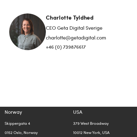
Charlotte Tyldhed
CEO Geta Digital Sverige
charlotte@getadigital.com
+46 (0) 739876617
Norway
USA
Skippergata 4
379 West Broadway
0152 Oslo, Norway
10012 New York, USA