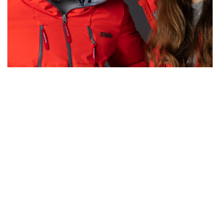
BRAV
BRAV er et internasjonalt konsern som eier og kjøper
merkevarer innen sportsklær og utstyrssegmenter.
Porteføljen består av merker som Swix Sport, Toko,
Lundhags og Ulvang.