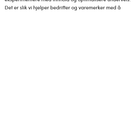
Det er slik vi hjelper bedrifter og varemerker med å
vokse!
La vårt team med eksperter på markedsføring,
optimalisering og analyse hjelpe deg med å sette de
målene og og legge de strategiene som gjør at du lykkes.
Vi jobber på tvers av mange fagfelt og hjelper kunder
med e-commerce management, digital markedsføring
og CRO, SEO. Kort oppsummert: digitale opplevelser.
La oss ta en prat!
Varner
“De innleide e-commerce managerne fra Geta holder et