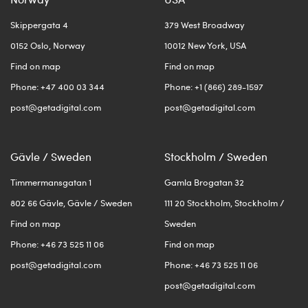
Skippergata 4
379 West Broadway
0152 Oslo, Norway
10012 New York, USA
Find on map
Find on map
Phone: +47 400 03 344
Phone: +1 (866) 289-1597
post@getadigital.com
post@getadigital.com
Gävle / Sweden
Stockholm / Sweden
Timmermansgatan 1
Gamla Brogatan 32
802 66 Gävle, Gävle / Sweden
111 20 Stockholm, Stockholm /
Find on map
Sweden
Phone: +46 73 525 11 06
Find on map
post@getadigital.com
Phone: +46 73 525 11 06
post@getadigital.com