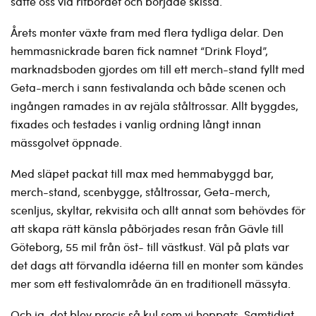
satte oss vid ritbordet och började skissa.
Årets monter växte fram med flera tydliga delar. Den
hemmasnickrade baren fick namnet “Drink Floyd”,
marknadsboden gjordes om till ett merch-stand fyllt med
Geta-merch i sann festivalanda och både scenen och
ingången ramades in av rejäla ståltrossar. Allt byggdes,
fixades och testades i vanlig ordning långt innan
mässgolvet öppnade.
Med släpet packat till max med hemmabyggd bar,
merch-stand, scenbygge, ståltrossar, Geta-merch,
scenljus, skyltar, rekvisita och allt annat som behövdes för
att skapa rätt känsla påbörjades resan från Gävle till
Göteborg, 55 mil från öst- till västkust. Väl på plats var
det dags att förvandla idéerna till en monter som kändes
mer som ett festivalområde än en traditionell mässyta.
Och ja, det blev precis så kul som vi hoppats. Samtidigt