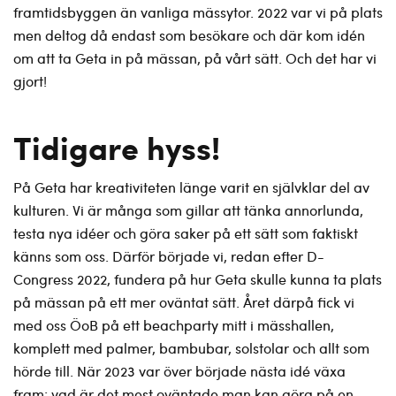
framtidsbyggen än vanliga mässytor. 2022 var vi på plats
men deltog då endast som besökare och där kom idén
om att ta Geta in på mässan, på vårt sätt. Och det har vi
gjort!
Tidigare hyss!
På Geta har kreativiteten länge varit en självklar del av
kulturen. Vi är många som gillar att tänka annorlunda,
testa nya idéer och göra saker på ett sätt som faktiskt
känns som oss. Därför började vi, redan efter D-
Congress 2022, fundera på hur Geta skulle kunna ta plats
på mässan på ett mer oväntat sätt. Året därpå fick vi
med oss ÖoB på ett beachparty mitt i mässhallen,
komplett med palmer, bambubar, solstolar och allt som
hörde till. När 2023 var över började nästa idé växa
fram: vad är det mest oväntade man kan göra på en