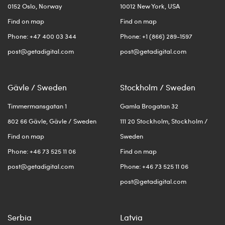
0152 Oslo, Norway
10012 New York, USA
Find on map
Find on map
Phone: +47 400 03 344
Phone: +1 (866) 289-1597
post@getadigital.com
post@getadigital.com
Gävle / Sweden
Stockholm / Sweden
Timmermansgatan 1
Gamla Brogatan 32
802 66 Gävle, Gävle / Sweden
111 20 Stockholm, Stockholm /
Find on map
Sweden
Phone: +46 73 525 11 06
Find on map
post@getadigital.com
Phone: +46 73 525 11 06
post@getadigital.com
Serbia
Latvia