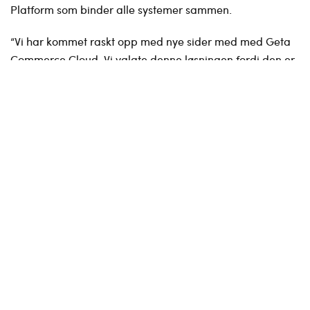
Platform som binder alle systemer sammen.
“Vi har kommet raskt opp med nye sider med med Geta
Commerce Cloud. Vi valgte denne løsningen fordi den er
fleksibel og fremtidsrettet," sier ​​Simen. Mestergruppen
jobber videre med å videreutvikle løsningene med fokus
på å skape en optimal kundereise, med vekt på gode
brukeropplevelser knyttet til inspirasjon og innhold,
kundestøtte, produkter og løsninger.
Digitale markedsførere og UX-designere fra Geta er
også involvert i de nye løsningene til Mestergruppen. De
bistår med å kartlegge kundereisen og å skape gode
brukeropplevelser og jobber med CRO og digital
markedsføring sett opp mot selve kundereisen.