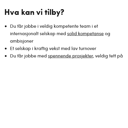
Hva kan vi tilby?
Du får jobbe i veldig kompetente team i et
internasjonalt selskap med
solid kompetanse
og
ambisjoner
Et selskap i kraftig vekst med lav turnover
Du får jobbe med
spennende prosjekter
, veldig tett på
store og kjente kunder
Avsatt tid og budsjett til faglig utvikling, seminarer og
kurs
Fleksibel arbeidstid med mulighet for hjemmekontor
som kan kombineres med familie og fritid
Kolleger som ikke tar seg selv så høytidelig og mye
latter
Ukentlig massasje på kontoret
Årlige turer sammen med kolleger