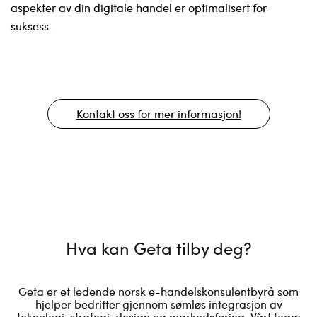
aspekter av din digitale handel er optimalisert for
suksess.
Kontakt oss for mer informasjon!
Hva kan Geta tilby deg?
Geta er et ledende norsk e-handelskonsulentbyrå som
hjelper bedrifter gjennom sømløs integrasjon av
teknologi, strategi, design og markedsføring. Vårt team