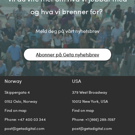
og hva vi brenner for?
Meld deg på vårt nyhetsbrev
Abonner på Geta nyhetsbrev
Norway
USA
Skippergata 4
379 West Broadway
0152 Oslo, Norway
10012 New York, USA
Find on map
Find on map
Phone: +47 400 03 344
Phone: +1 (866) 289-1597
post@getadigital.com
post@getadigital.com